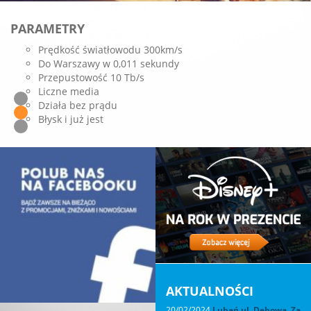
Połączenia Bez Limitu/s
4GB Internetu
PARAMETRY
Jeden rachunek wszystkie usługi
Prędkość światłowodu 300km/s
Dołącz do Nas ze swoim numerem
Do Warszawy w 0,011 sekundy
Używamy nadajników ORANGE PLUS PLAY T-MOBILE
Przepustowość 10 Tb/s
Zamów dziś
Liczne media
Działa bez prądu
Błysk i już jest
AKTUALNOŚCI
20/02/2024
Lubań ul. Dębowa, Za