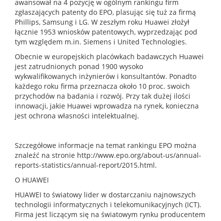
awansował na 4 pozycję w ogólnym rankingu firm
zgłaszających patenty do EPO, plasując się tuż za firmą
Phillips, Samsung i LG. W zeszłym roku Huawei złożył
łącznie 1953 wniosków patentowych, wyprzedzając pod
tym względem m.in. Siemens i United Technologies.
Obecnie w europejskich placówkach badawczych Huawei
jest zatrudnionych ponad 1900 wysoko
wykwalifikowanych inżynierów i konsultantów. Ponadto
każdego roku firma przeznacza około 10 proc. swoich
przychodów na badania i rozwój. Przy tak dużej ilości
innowacji, jakie Huawei wprowadza na rynek, konieczna
jest ochrona własności intelektualnej.
Szczegółowe informacje na temat rankingu EPO można
znaleźć na stronie http://www.epo.org/about-us/annual-
reports-statistics/annual-report/2015.html.
O HUAWEI
HUAWEI to światowy lider w dostarczaniu najnowszych
technologii informatycznych i telekomunikacyjnych (ICT).
Firma jest liczącym się na światowym rynku producentem